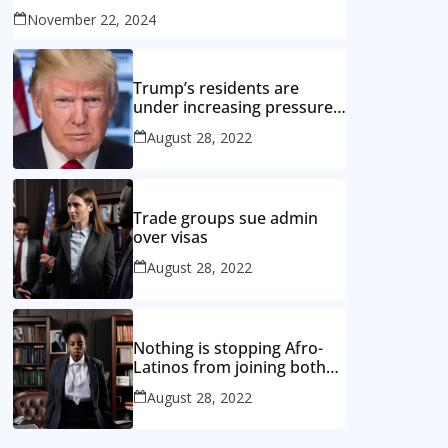
November 22, 2024
Trump’s residents are
under increasing pressure
from the opposition
August 28, 2022
Trade groups sue admin
over visas
August 28, 2022
Nothing is stopping Afro-
Latinos from joining both
the black and Hispanic
August 28, 2022
caucuses