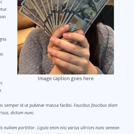
nc
etur
oin
gnis
io
Image caption goes here
ec
e
s semper id ut pulvinar massa facilisi.
Faucibus faucibus diam
 risus, dictum nunc.
s nullam porttitor. Ligula enim nisi varius ultrices nunc aenean