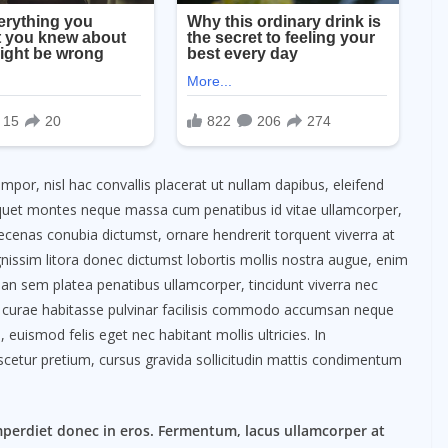
mpor, nisl hac convallis placerat ut nullam dapibus, eleifend
aliquet montes neque massa cum penatibus id vitae ullamcorper,
enas conubia dictumst, ornare hendrerit torquent viverra at
nissim litora donec dictumst lobortis mollis nostra augue, enim
 sem platea penatibus ullamcorper, tincidunt viverra nec
is curae habitasse pulvinar facilisis commodo accumsan neque
euismod felis eget nec habitant mollis ultricies. In
scetur pretium, cursus gravida sollicitudin mattis condimentum
mperdiet donec in eros. Fermentum, lacus ullamcorper at