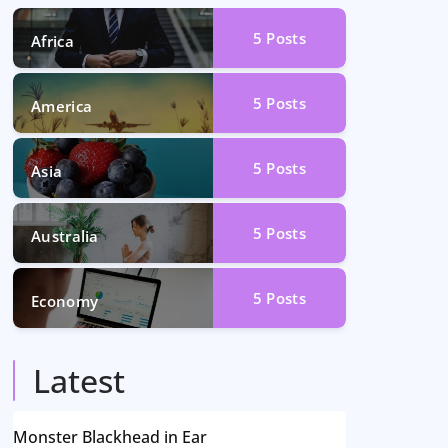
5
Posts
Africa
5
Posts
America
5
Posts
Asia
5
Posts
Australia
5
Posts
Economy
Latest
Monster Blackhead in Ear